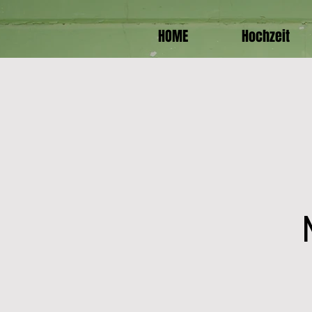
HOME
Hochzeit
All Posts
monikahummel
1.
Partyban
"Der wilde Westen gl
legendären Faschings
Dingolfing.
Die ganze Stadthall
glaubt uns, die Jung
Kaum ein Lied gespie