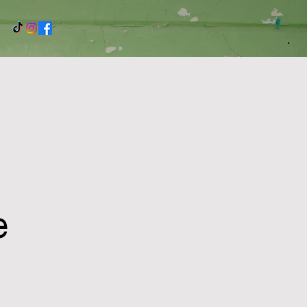
sten
ährigen 
e
Stadthalle 
ert - und 
echt toll aus!
ig Spaß 