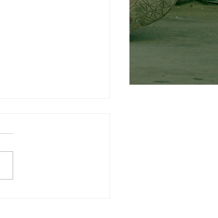
erstund in Dingolfing