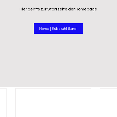
Hier geht's zur Startseite der Homepage
f als Partyband gerecht geworden und die Gäste ware
en Hits, wie Vincent, Schickeria uvm. wurde fleissig ab
 einfach die 
Livemitschnitte 
auf unserem YouTube-Kana
Home | Rübezahl Band
eden Fall schon aufs nächste Mal!!!
ik
Bierzelt
freie Trauung
Rockmusik
Schlager
Tradition