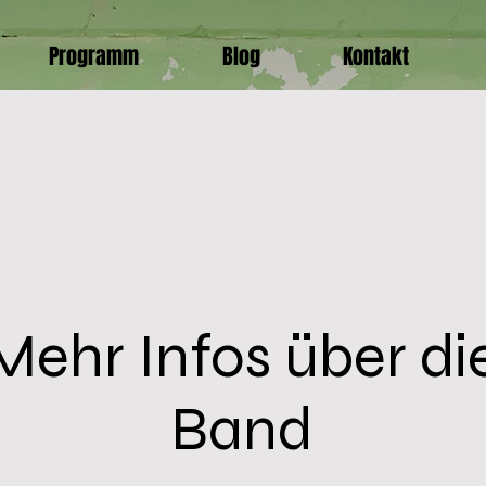
Programm
Blog
Kontakt
 Feb. 2020
1 Min. Lesezeit
d Rübezahl im wilden We
ei hinter da Schwoag" - so lautete das Motto des diesj
Mehr Infos über di
balls des Vereins D'Schwoagara Dingolfing e.V. in der 
e war passend zum o.g. Motto im Wild-West-Style dekori
Band
s und Mädels haben sich richtig Arbeit gemacht - es sah 
lt und die Tanzfläche war proppenvoll - ja, es hat richt