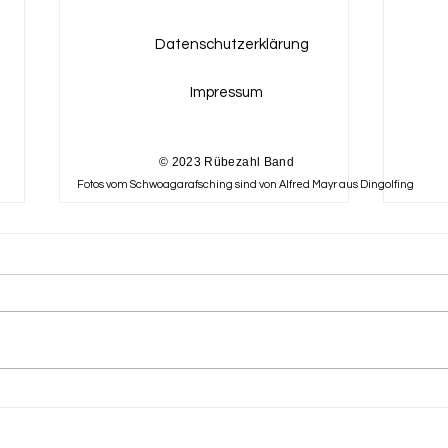
Datenschutzerklärung
Impressum
© 2023 Rübezahl Band
Fotos vom Schwoagarafsching sind von Alfred Mayr aus Dingolfing
Geist
Integrativer Benefiz-
Tanzabend