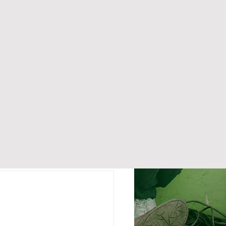
n bester 
gegetanzt. 
l an...
Alle ansehen