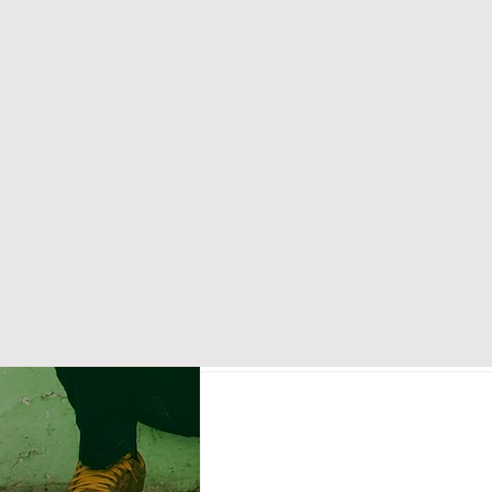
gemacht.
Wir sind unserem Ru
Faschingslaune. Zu d
Aber seht euch doch
Wir freuen uns auf j
Hochzeitsmusik
Partymus
Aktuelle Beiträge