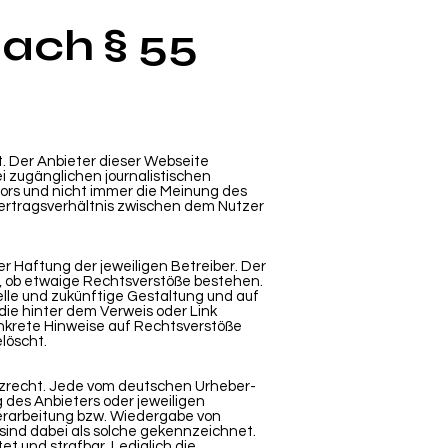
nach § 55
t. Der Anbieter dieser Webseite
ei zugänglichen journalistischen
ors und nicht immer die Meinung des
 Vertragsverhältnis zwischen dem Nutzer
r Haftung der jeweiligen Betreiber. Der
t, ob etwaige Rechtsverstöße bestehen.
uelle und zukünftige Gestaltung und auf
die hinter dem Verweis oder Link
konkrete Hinweise auf Rechtsverstöße
löscht.
tzrecht. Jede vom deutschen Urheber-
des Anbieters oder jeweiligen
Verarbeitung bzw. Wiedergabe von
sind dabei als solche gekennzeichnet.
et und strafbar. Lediglich die