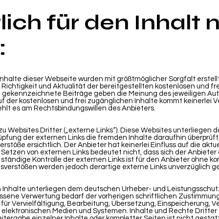
ich für den Inhalt 
:
Inhalte dieser Webseite wurden mit größtmöglicher Sorgfalt erstell
ichtigkeit und Aktualität der bereitgestellten kostenlosen und fr
 gekennzeichnete Beiträge geben die Meinung des jeweiligen Aut
ruf der kostenlosen und frei zugänglichen Inhalte kommt keinerlei
ehlt es am Rechtsbindungswillen des Anbieters.
 Websites Dritter („externe Links“). Diese Websites unterliegen de
üpfung der externen Links die fremden Inhalte daraufhin überprüf
töße ersichtlich. Der Anbieter hat keinerlei Einfluss auf die akt
 Setzen von externen Links bedeutet nicht, dass sich der Anbieter 
 ständige Kontrolle der externen Links ist für den Anbieter ohne 
sverstößen werden jedoch derartige externe Links unverzüglich ge
en Inhalte unterliegen dem deutschen Urheber- und Leistungsschu
ssene Verwertung bedarf der vorherigen schriftlichen Zustimmung 
 für Vervielfältigung, Bearbeitung, Übersetzung, Einspeicherung, 
elektronischen Medien und Systemen. Inhalte und Rechte Dritter 
itergabe einzelner Inhalte oder kompletter Seiten ist nicht gestatt