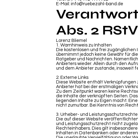
E-Mail: info@ruebezahl-band.de
Verantwortl
Abs. 2 RStV
Lorenz Bliemel
1. Warnhinweis zu Inhalten
Die kostenlosen und frei zugänglichen 
übernimmt jedoch keine Gewähr für die R
Ratgeber und Nachrichten. Namentlich
Anbieters wieder. Allein durch den Auf
und dem Anbieter zustande, insoweit f
2. Externe Links
Diese Website enthält Verknüpfungen zu
Anbieter hat bei der erstmaligen Verkn
Zu dem Zeitpunkt waren keine Rechtsvers
die Inhalte der verknüpften Seiten. Das
liegenden Inhalte zu Eigen macht. Eine
nicht zumutbar. Bei Kenntnis von Recht
3. Urheber- und Leistungsschutzrechte
Die auf dieser Website veröffentlicht
und Leistungsschutzrecht nicht zugela
Rechteinhabers. Dies gilt insbesondere
Inhalten in Datenbanken oder anderen 
Die unerlaubte Vervielfältigung oder We