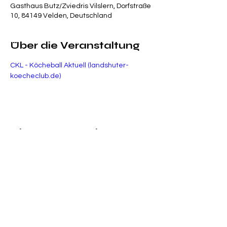
Gasthaus Butz/Zviedris Vilslern, Dorfstraße
10, 84149 Velden, Deutschland
Über die Veranstaltung
CKL - Köcheball Aktuell (
landshuter-
koecheclub.de
)
Diese Veranstaltung
teilen
Datenschutzerklärung
Impressum